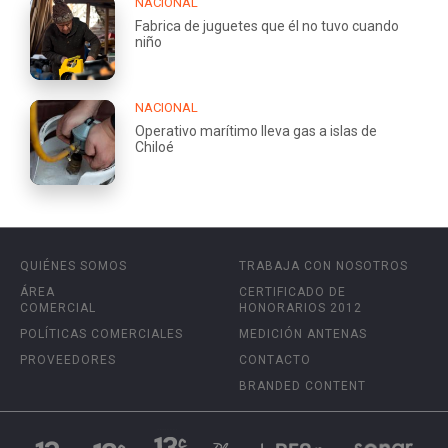
NACIONAL
Fabrica de juguetes que él no tuvo cuando
niño
NACIONAL
Operativo marítimo lleva gas a islas de
Chiloé
QUIÉNES SOMOS
TRABAJA CON NOSOTROS
ÁREA
CERTIFICADO DE
COMERCIAL
HONORARIOS 2012
POLÍTICAS COMERCIALES
MEDICIÓN ANTENAS
PROVEEDORES
CONTACTO
BRANDED CONTENT