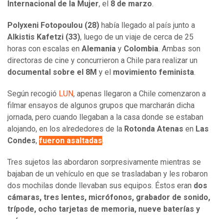
Internacional de la Mujer
, el
8 de marzo
.
Polyxeni Fotopoulou (28)
había llegado al país junto a
Alkistis Kafetzi (33)
, luego de un viaje de cerca de 25
horas con escalas en
Alemania
y
Colombia
. Ambas son
directoras de cine y concurrieron a Chile para realizar un
documental sobre el 8M
y el
movimiento feminista
.
Según recogió
LUN
, apenas llegaron a Chile comenzaron a
filmar ensayos de algunos grupos que marcharán dicha
jornada, pero cuando llegaban a la casa donde se estaban
alojando, en los alrededores de la
Rotonda Atenas
en
Las
Condes
,
fueron asaltadas
.
Tres sujetos las abordaron sorpresivamente mientras se
bajaban de un vehículo en que se trasladaban y les robaron
dos mochilas donde llevaban sus equipos. Éstos eran
dos
cámaras, tres lentes, micrófonos, grabador de sonido,
trípode, ocho tarjetas de memoria, nueve baterías y