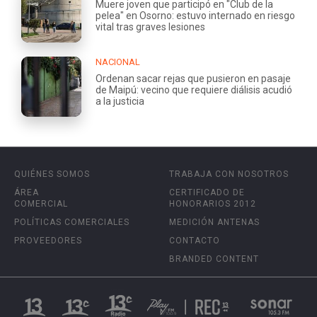
Muere joven que participó en "Club de la
pelea" en Osorno: estuvo internado en riesgo
vital tras graves lesiones
NACIONAL
Ordenan sacar rejas que pusieron en pasaje
de Maipú: vecino que requiere diálisis acudió
a la justicia
QUIÉNES SOMOS
TRABAJA CON NOSOTROS
ÁREA
CERTIFICADO DE
COMERCIAL
HONORARIOS 2012
POLÍTICAS COMERCIALES
MEDICIÓN ANTENAS
PROVEEDORES
CONTACTO
BRANDED CONTENT