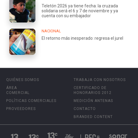
Teletón 2026 ya tiene fecha: la cruzada
solidaria será el 6 y 7 de noviembre y ya
cuenta con su embajador
NACIONAL
El retorno más inesperado: regresa el jurel
QUIÉNES SOMOS
TRABAJA CON NOSOTROS
ÁREA
CERTIFICADO DE
COMERCIAL
HONORARIOS 2012
POLÍTICAS COMERCIALES
MEDICIÓN ANTENAS
PROVEEDORES
CONTACTO
BRANDED CONTENT