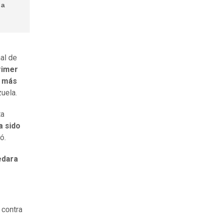
 a
al de
rimer
l más
zuela.
ta
a sido
ó.
edara
 contra