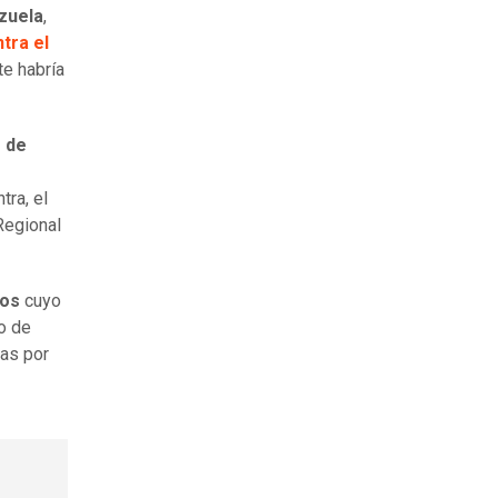
zuela
,
tra el
te habría
o de
tra, el
Regional
cos
cuyo
o de
das por