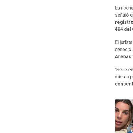
La noche
señaló q
registro
494 del
El juris
conoció 
Arenas 
"Se le e
misma pe
consent