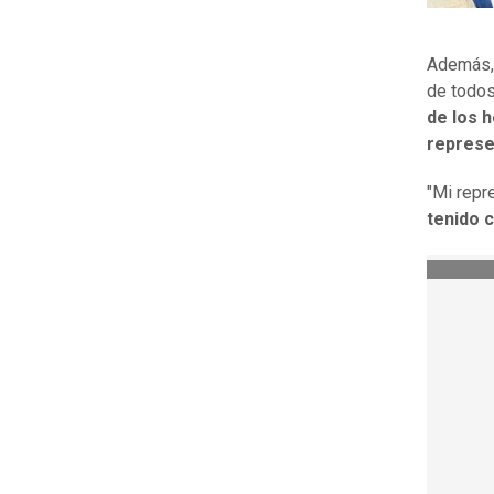
Además, 
de todos
de los 
represe
"Mi repr
tenido 