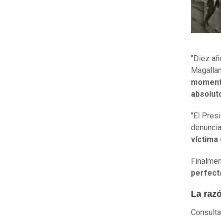
"Diez añ
Magallan
momento
absolut
"El Pres
denuncia
víctima
Finalment
perfect
La raz
Consulta