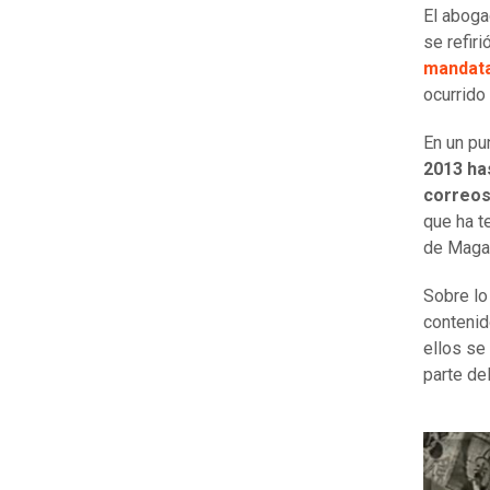
El aboga
se refir
mandata
ocurrido
En un pu
2013 ha
correos
que ha t
de Magal
Sobre lo
contenid
ellos se
parte de