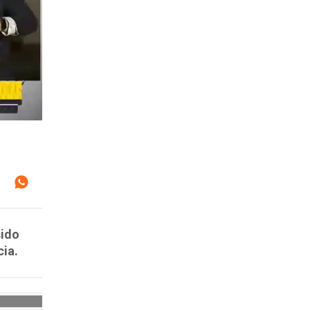
sido
cia.