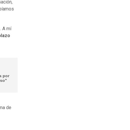
ación,
ebíamos
. A mí
plazo
a por
iso"
ima de