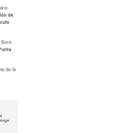
ario
ión de
ículo
 Boric
Punta
te de la
la
Jorge