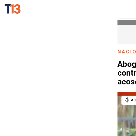
NACI
Abog
contr
acos