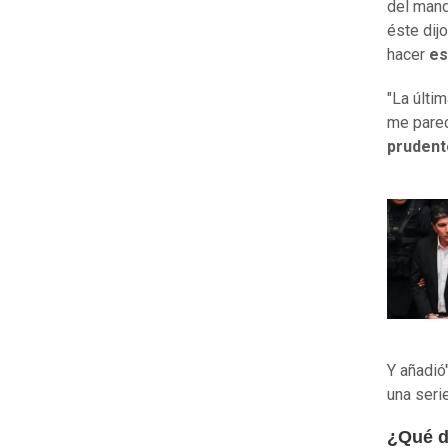
del mand
éste dij
hacer
es
"La últi
me parec
prudent
Y añadió"
una seri
¿Qué d