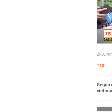
26 DE NO
T13
Según d
víctima