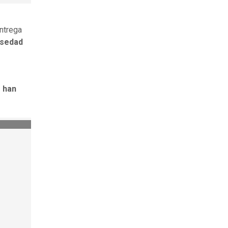
ntrega
lsedad
 han