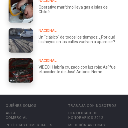
NACIONAL
Operativo marítimo lleva gas a islas de
Chiloé
NACIONAL
Un "clásico" de todos los tiempos: ¿Por qué
los hoyos en las calles vuelven a aparecer?
NACIONAL
VIDEO | Habría cruzado con luz roja: Así fue
el accidente de José Antonio Neme
QUIÉNES SOMOS
TRABAJA CON NOSOTROS
ÁREA
CERTIFICADO DE
COMERCIAL
HONORARIOS 2012
POLÍTICAS COMERCIALES
MEDICIÓN ANTENAS