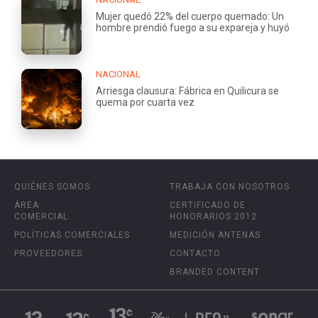
Mujer quedó 22% del cuerpo quemado: Un
hombre prendió fuego a su expareja y huyó
NACIONAL
Arriesga clausura: Fábrica en Quilicura se
quema por cuarta vez
QUIÉNES SOMOS
TRABAJA CON NOSOTROS
ÁREA
CERTIFICADO DE
COMERCIAL
HONORARIOS 2012
POLÍTICAS COMERCIALES
MEDICIÓN ANTENAS
PROVEEDORES
CONTACTO
BRANDED CONTENT