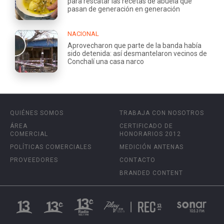
para rescatar las recetas de abuela que
pasan de generación en generación
NACIONAL
Aprovecharon que parte de la banda había
sido detenida: así desmantelaron vecinos de
Conchalí una casa narco
QUIÉNES SOMOS
TRABAJA CON NOSOTROS
ÁREA
CERTIFICADO DE
COMERCIAL
HONORARIOS 2012
POLÍTICAS COMERCIALES
MEDICIÓN ANTENAS
PROVEEDORES
CONTACTO
BRANDED CONTENT