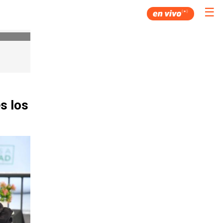
☰
s los