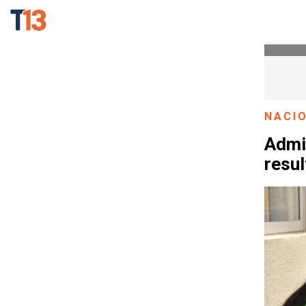
NACI
Admis
resul