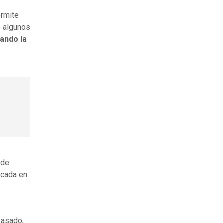
ermite
e algunos
sando la
 de
ocada en
pasado,