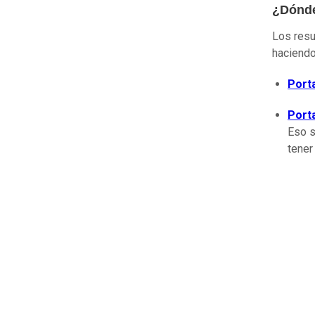
¿Dónde
Los resu
haciendo
Port
Port
Eso s
tener