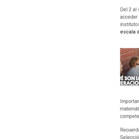
Del 2 al
acceder 
instituto
escala d
Importan
matemát
competen
Recuerda
Selecció