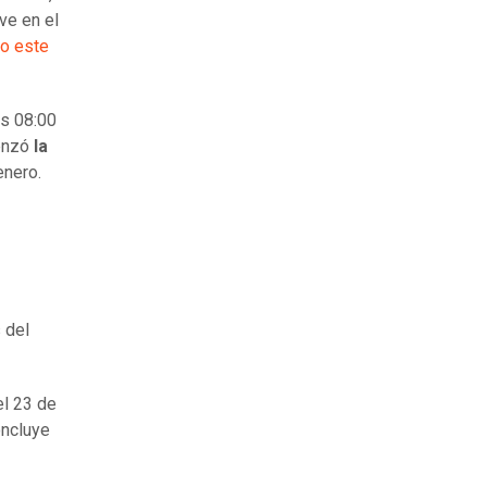
ve en el
do este
as 08:00
menzó
la
enero.
 del
el 23 de
oncluye