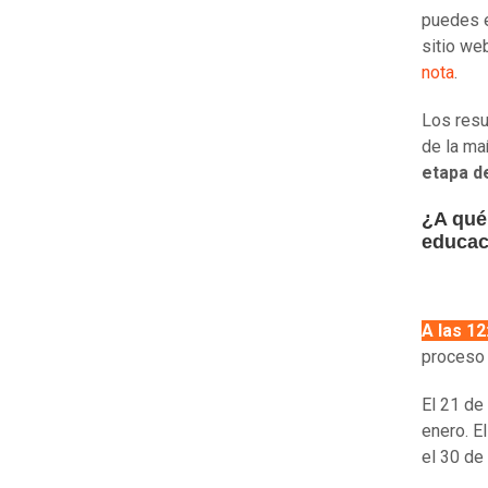
puedes e
sitio we
nota
.
Los resu
de la ma
etapa d
¿A qué 
educac
A las 12
proceso 
El 21 de 
enero. E
el 30 de