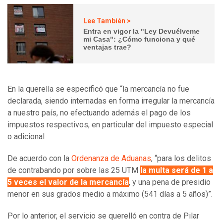
Lee También >
Entra en vigor la "Ley Devuélveme
mi Casa": ¿Cómo funciona y qué
ventajas trae?
En la querella se especificó que “la mercancía no fue
declarada, siendo internadas en forma irregular la mercancía
a nuestro país, no efectuando además el pago de los
impuestos respectivos, en particular del impuesto especial
o adicional
De acuerdo con la
Ordenanza de Aduanas
, “p
ara los delitos
de contrabando por sobre las 25 UTM
la multa será de 1 a
5 veces el valor de la mercancía
, y una pena de presidio
menor en sus grados medio a máximo (541 días a 5 años)”.
Por lo anterior, el servicio se querelló en contra de Pilar