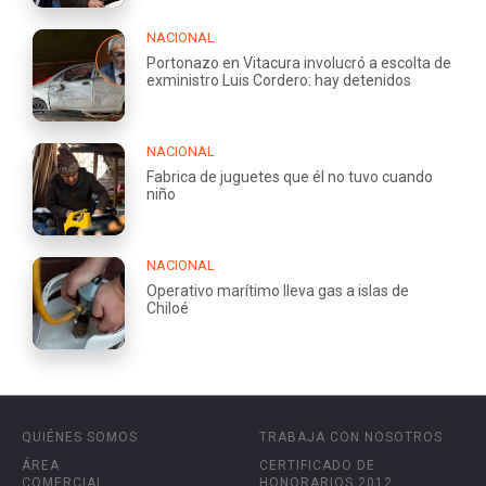
NACIONAL
Portonazo en Vitacura involucró a escolta de
exministro Luis Cordero: hay detenidos
NACIONAL
Fabrica de juguetes que él no tuvo cuando
niño
NACIONAL
Operativo marítimo lleva gas a islas de
Chiloé
QUIÉNES SOMOS
TRABAJA CON NOSOTROS
ÁREA
CERTIFICADO DE
COMERCIAL
HONORARIOS 2012