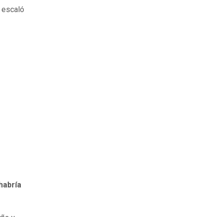
n escaló
habría