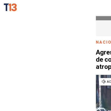
NACI
Agre
de c
atrop