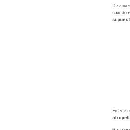
De acuer
cuando
supuest
En ese 
atropel