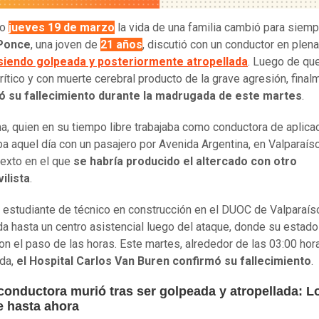
do
jueves 19 de marzo
la vida de una familia cambió para siemp
Ponce
, una joven de
21 años
, discutió con un conductor en plena
siendo golpeada y posteriormente atropellada
. Luego de qu
rítico y con muerte cerebral producto de la grave agresión, fina
ó su fallecimiento durante la madrugada de este martes
.
ma, quien en su tiempo libre trabajaba como conductora de aplica
ba aquel día con un pasajero por Avenida Argentina, en Valparaís
exto en el que
se habría producido el altercado con otro
ilista
.
, estudiante de técnico en construcción en el DUOC de Valparaíso
da hasta un centro asistencial luego del ataque, donde su estado
on el paso de las horas. Este martes, alrededor de las 03:00 hor
da,
el Hospital Carlos Van Buren confirmó su fallecimiento
.
conductora murió tras ser golpeada y atropellada: L
e hasta ahora