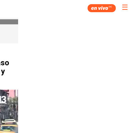
☰
aso
 y