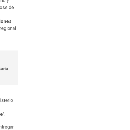
uño y
ndose de
iones
regional
taria
isterio
le
".
ntregar