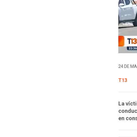
24 DE MA
T13
La víct
conduct
en cons