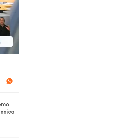
como
écnico