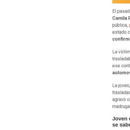
El pasa
Camila 
pública,
estado c
confirm
La vícti
traslada
ese cont
automov
La joven
traslada
agravó c
madruga
Joven 
se sab