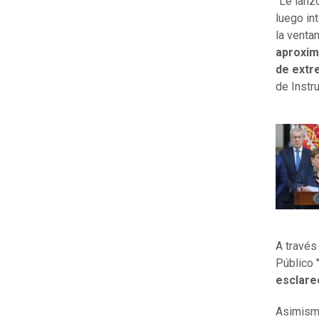
"Le lanz
luego in
la venta
aproxim
de extr
de Instr
A través
Público 
esclare
Asimismo