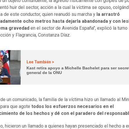
ó un objeto contundente, la agredió físicamente con golpes de p
tentó huir del sector, acción a la cual la víctima se opuso, colgá
na de este conductor, quien reanudó su marcha y
la arrastró
adamente ocho metros hasta dejarla abandonada y con les
ema gravedad
en el sector de Avenida España", explicó la turno 
ucción y Flagrancia, Constanza Díaz.
Lee También >
Kast retira apoyo a Michelle Bachelet para ser secre
general de la ONU
 de un comunicado, la familia de la víctima hizo un llamado al Min
"para que agote
todos los esfuerzos necesarios en el
cimiento de los hechos y dé con el paradero del responsab
, hicieron un llamado a quienes hayan presenciado el hecho a e