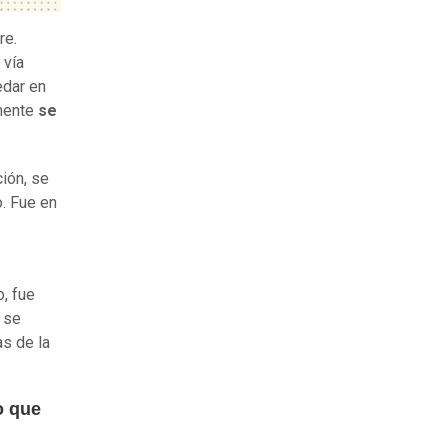
re.
 vía
edar en
lmente
se
ción, se
o. Fue en
, fue
 se
as de la
o que