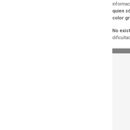
informaci
quien só
color gr
No exis
dificulta