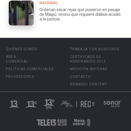
NACIONAL
Ordenan sacar rejas que pusieron en pasaje
de Maipú: vecino que requiere diálisis acudió
a la justicia
QUIÉNES SOMOS
TRABAJA CON NOSOTROS
ÁREA
CERTIFICADO DE
COMERCIAL
HONORARIOS 2012
POLÍTICAS COMERCIALES
MEDICIÓN ANTENAS
PROVEEDORES
CONTACTO
BRANDED CONTENT