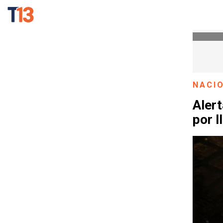
NACI
Alert
por l