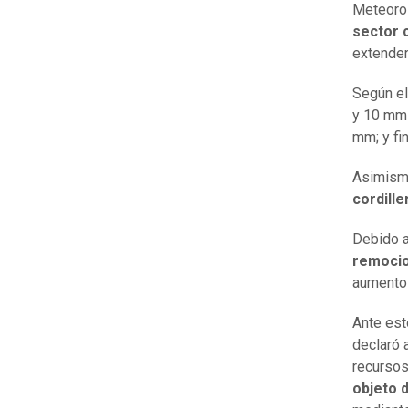
Meteorol
sector c
extender
Según el
y 10 mm 
mm; y fi
Asimism
cordille
Debido a
remocio
aumento 
Ante est
declaró a
recursos
objeto 