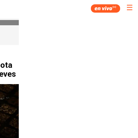
☰
cota
ueves