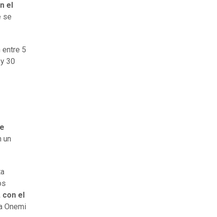
n el
e se
 entre 5
 y 30
de
n un
ta
os
, con el
 la Onemi