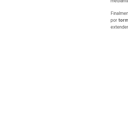
mediante
Finalmen
por
torm
extender