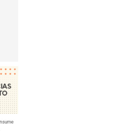
onsume
a