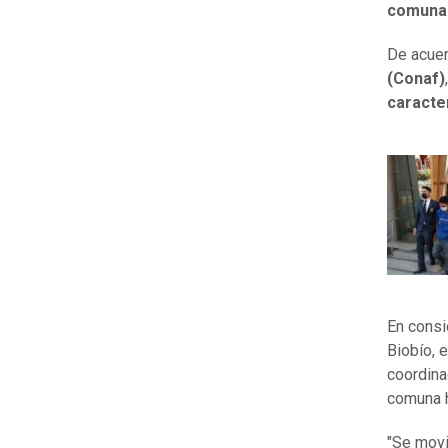
comuna 
De acuer
(Conaf)
caracte
En consi
Biobío, 
coordina
comuna h
"Se movi