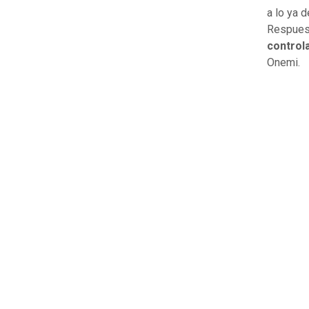
a lo ya 
Respuest
controla
Onemi.