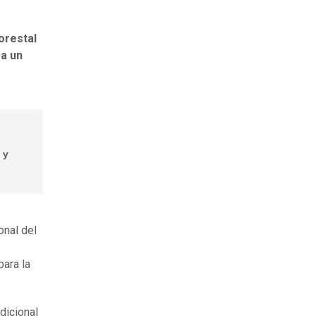
orestal
ga un
 y
onal del
para la
dicional