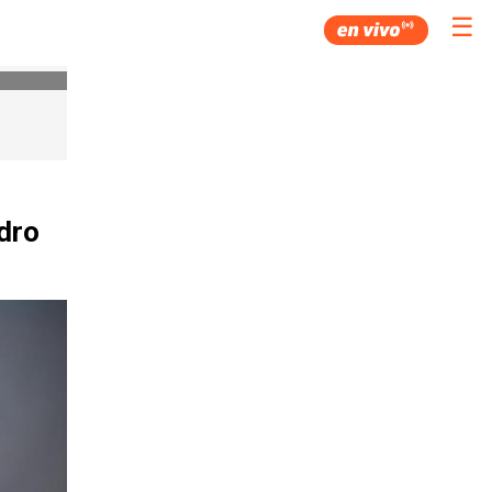
☰
edro