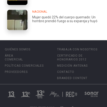
NACIONAL
Mujer quedó 22% del cuerpo quemado: Un
hombre prendió fuego a su expareja y huyó
QUIÉNES SOMOS
TRABAJA CON NOSOTROS
ÁREA
CERTIFICADO DE
COMERCIAL
HONORARIOS 2012
POLÍTICAS COMERCIALES
MEDICIÓN ANTENAS
PROVEEDORES
CONTACTO
BRANDED CONTENT