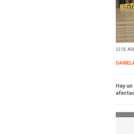
22 DE ABR
DANIELA
Hay un 
afectac