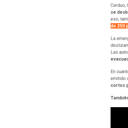
Cerduo, 
se des
eso, ta
de 250 
La emerg
deslizam
Las auto
evacuac
En cuant
emitido 
cortos 
También