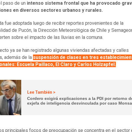
l paso de un
intenso sistema frontal que ha provocado gra
iones en diversos sectores urbanos y rurales.
a fue adoptada luego de recibir reportes provenientes de la
lidad de Pucón, la Dirección Meteorológica de Chile y Sernageo
erten sobre el impacto de las lluvias en la comuna.
cto ya se han registrado algunas viviendas afectadas y calles
s, además de la
suspensión de clases en tres establecimien
nales: Escuela Paillaco, El Claro y Carlos Holzapfel.
Lee También >
Cordero exigirá explicaciones a la PDI por retorno d
exjefa de inteligencia desvinculada por caso Monsa
os principales focos de preocupación se concentra en el sector