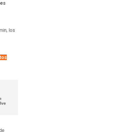
ves
min, los
tos
e
lve
 de