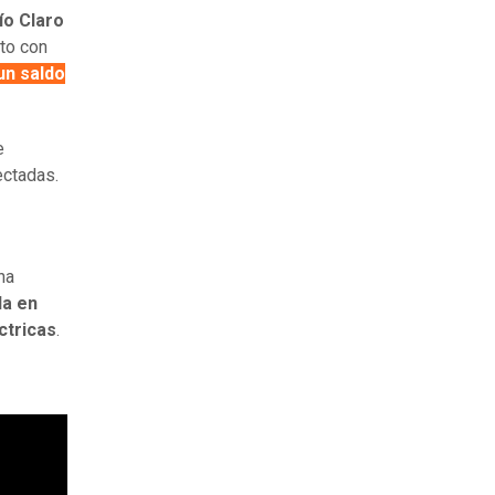
ío Claro
nto con
un saldo
e
ectadas.
ha
da en
ctricas
.