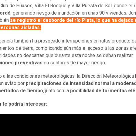
Club de Huasos, Villa El Bosque y Villa Puesta de Sol, donde el
r
bordó
, generando riesgo de inundación en unas 90 viviendas. Ju
mbién
se registró el desborde del río Plata, lo que ha dejado 
personas aisladas.
encia también ha provocado interrupciones en rutas producto d
ientos de tierra, complicando aún más el acceso a las zonas af
ridades no descartan que durante esta noche se deban realizar
iones preventivas
en sectores de mayor riesgo.
o a las condiciones meteorológicas, la Dirección Meteorológica 
un aviso por
precipitaciones de intensidad normal a modera
períodos de tiempo
, junto con la
posibilidad de tormentas elé
 te podría interesar: