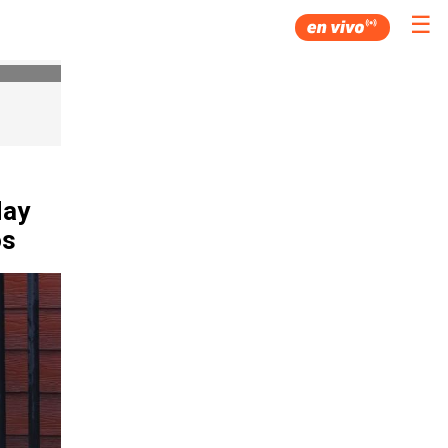
☰
Hay
os