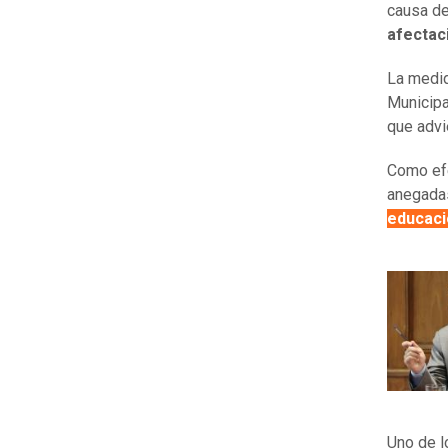
causa de
afectac
La medid
Municipa
que advi
Como efe
anegada
educacio
Uno de l