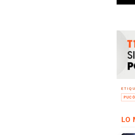
ETIQ
PUC
LO 