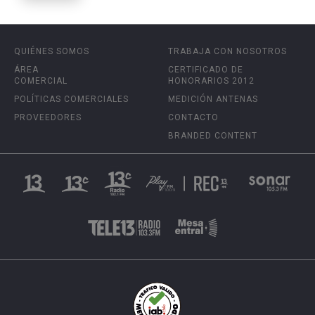
QUIÉNES SOMOS
TRABAJA CON NOSOTROS
ÁREA
CERTIFICADO DE
COMERCIAL
HONORARIOS 2012
POLÍTICAS COMERCIALES
MEDICIÓN ANTENAS
PROVEEDORES
CONTACTO
BRANDED CONTENT