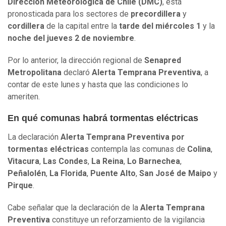
Dirección Meteorológica de Chile (DMC)
, está
pronosticada para los sectores de
precordillera
y
cordillera
de la capital entre la
tarde del miércoles 1
y la
noche del jueves 2 de noviembre
.
Por lo anterior, la dirección regional de
Senapred
Metropolitana
declaró
Alerta Temprana Preventiva
, a
contar de este lunes y hasta que las condiciones lo
ameriten.
En qué comunas habrá tormentas eléctricas
La declaración
Alerta Temprana Preventiva por
tormentas eléctricas
contempla las comunas de
Colina
,
Vitacura
,
Las Condes
,
La Reina
,
Lo Barnechea
,
Peñalolén
,
La Florida
,
Puente Alto
,
San José de Maipo
y
Pirque
.
Cabe señalar que la declaración de la
Alerta Temprana
Preventiva
constituye un reforzamiento de la vigilancia