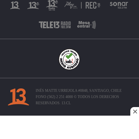
INÉS MATTE URREJOLA #0848, SANTIAGO, CHILE
FONO (562) 2 251 4000 © TODOS LOS DERECHOS
RESERVADOS. 13.CL