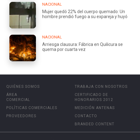
NACIONAL
Mujer quedó 22% del cuerpo quemado: Un
hombre prendió fuego a su expareja y huyó
NACIONAL
Arriesga clausura: Fábrica en Quilicura se
quema por cuarta vez
QUIÉNES SOMOS
TRABAJA CON NOSOTROS
ÁREA
CERTIFICADO DE
COMERCIAL
HONORARIOS 2012
POLÍTICAS COMERCIALES
MEDICIÓN ANTENAS
PROVEEDORES
CONTACTO
BRANDED CONTENT