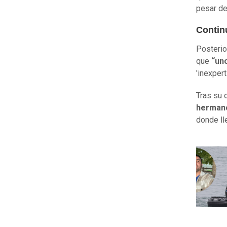
pesar de
Contin
Posterio
que
“uno
'inexper
Tras su 
hermano
donde ll