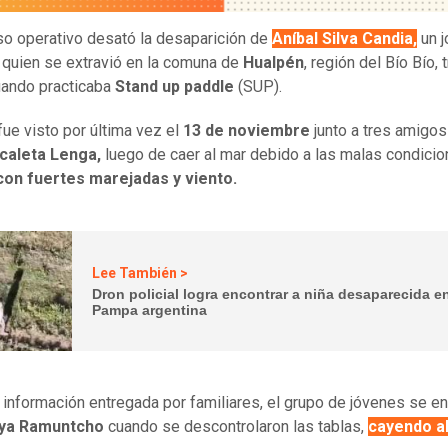
so operativo desató la desaparición de
Aníbal Silva Candia,
un j
 quien se extravió en la comuna de
Hualpén
, región del Bío Bío, 
uando practicaba
Stand up paddle
(SUP).
fue visto por última vez el
13 de noviembre
junto a tres amigos
caleta Lenga,
luego de caer al mar debido a las malas condicio
con fuertes marejadas y viento.
Lee También >
Dron policial logra encontrar a niña desaparecida e
Pampa argentina
 información entregada por familiares, el grupo de jóvenes se e
aya Ramuntcho
cuando se descontrolaron las tablas,
cayendo al