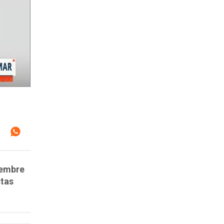
viembre
stas