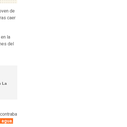
oven de
tras caer
 en la
nes del
n La
ncontraba
 agua.