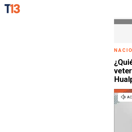
NACI
¿Quié
veter
Hual