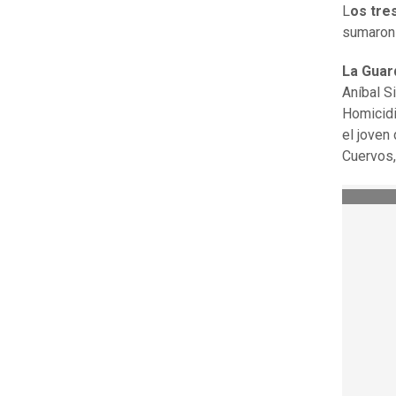
L
os tre
sumaron 
La Guar
Aníbal S
Homicidi
el joven
Cuervos,