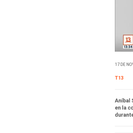
17 DE NO
T13
Aníbal 
en la c
durante