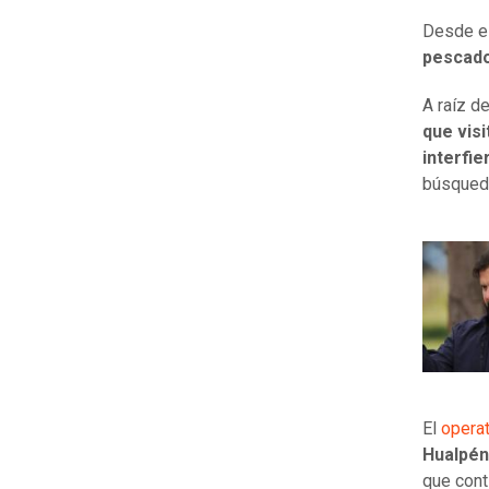
Desde el
pescad
A raíz d
que vis
interfie
búsqued
El
operat
Hualpén
que cont