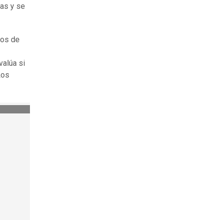
ras y se
gos de
valúa si
Los