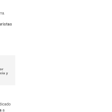
ra.
uristas
or
cia y
dicado
ia
a