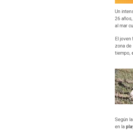
Un inten
26 años,
al mar c
El joven 
zona de
tiempo,
Según la
en la
pl