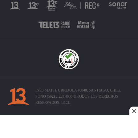
INÉS MATTE URREJOLA #0848, SANTIAGO, CHILE
FONO (562) 2 251 4000 © TODOS LOS DERECHOS
RESERVADOS. 13.CL