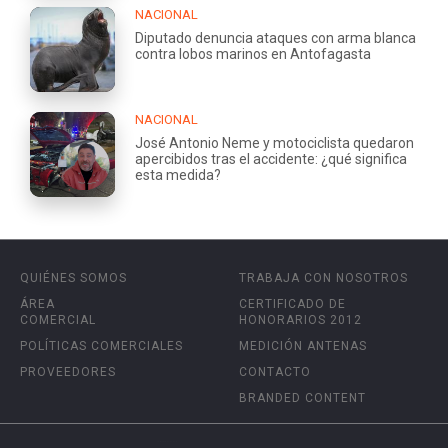
NACIONAL
Diputado denuncia ataques con arma blanca
contra lobos marinos en Antofagasta
NACIONAL
José Antonio Neme y motociclista quedaron
apercibidos tras el accidente: ¿qué significa
esta medida?
QUIÉNES SOMOS
TRABAJA CON NOSOTROS
ÁREA
CERTIFICADO DE
COMERCIAL
HONORARIOS 2012
POLÍTICAS COMERCIALES
MEDICIÓN ANTENAS
PROVEEDORES
CONTACTO
BRANDED CONTENT