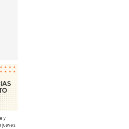
e y
e jueves,