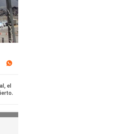
l, el
ierto.