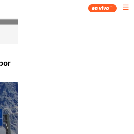
☰
por