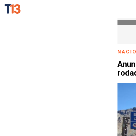
NACI
Anunc
roda