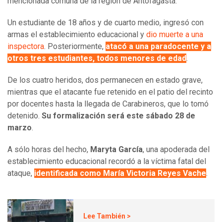
mencionada comuna de la región de Antofagasta.
Un estudiante de 18 años y de cuarto medio, ingresó con
armas el establecimiento educacional y
dio muerte a una
inspectora
. Posteriormente,
atacó a una paradocente y a
otros tres estudiantes, todos menores de edad
.
De los cuatro heridos, dos permanecen en estado grave,
mientras que el atacante fue retenido en el patio del recinto
por docentes hasta la llegada de Carabineros, que lo tomó
detenido.
Su formalización será este sábado 28 de
marzo
.
A sólo horas del hecho,
Maryta García
, una apoderada del
establecimiento educacional recordó a la víctima fatal del
ataque,
identificada como María Victoria Reyes Vache
.
Lee También >