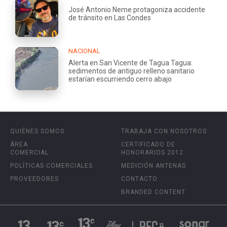
José Antonio Neme protagoniza accidente
de tránsito en Las Condes
NACIONAL
Alerta en San Vicente de Tagua Tagua:
sedimentos de antiguo relleno sanitario
estarían escurriendo cerro abajo
QUIÉNES SOMOS
TRABAJA CON NOSOTROS
ÁREA
CERTIFICADO DE
COMERCIAL
HONORARIOS 2012
POLÍTICAS COMERCIALES
MEDICIÓN ANTENAS
PROVEEDORES
CONTACTO
BRANDED CONTENT