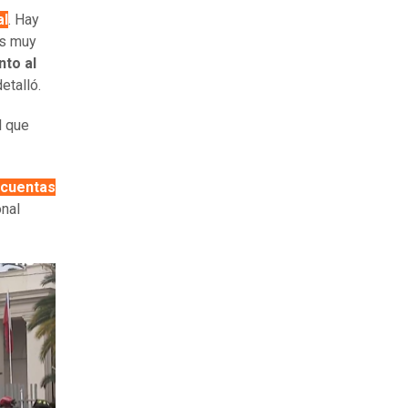
al
. Hay
es muy
nto al
detalló.
l que
 cuentas
onal