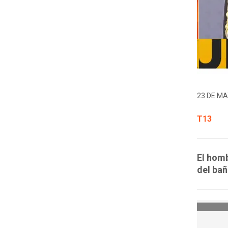
23 DE MA
T13
El homb
del bañ