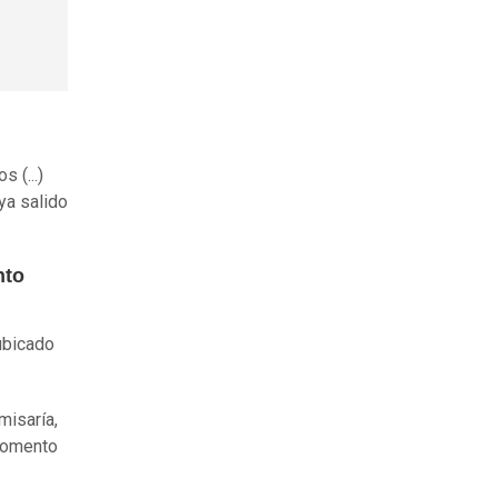
 (...)
ya salido
nto
ubicado
misaría,
 momento