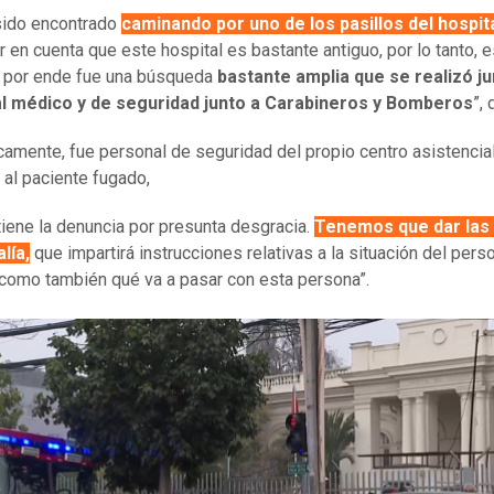
sido encontrado
caminando por uno de los pasillos del hospit
r en cuenta que este hospital es bastante antiguo, por lo tanto, 
 por ende fue una búsqueda
bastante amplia que se realizó ju
l médico y de seguridad junto a Carabineros y Bomberos
”, 
camente, fue personal de seguridad del propio centro asistencia
 al paciente fugado,
iene la denuncia por presunta desgracia.
Tenemos que dar las
alía,
que impartirá instrucciones relativas a la situación del pers
como también qué va a pasar con esta persona”.