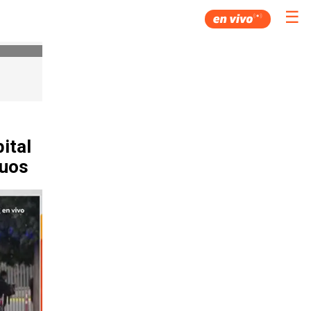
☰
ital
guos