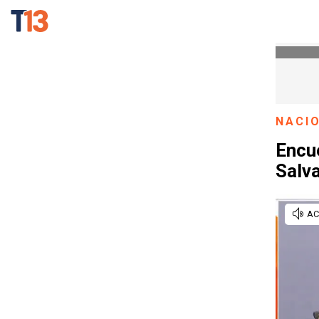
NACI
Encue
Salv