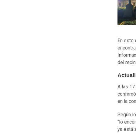
En este 
encontra
Informam
del recin
Actuali
A las 17
confirmó
en la c
Según lo
“lo enco
ya está 