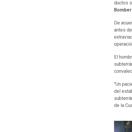
ductos s
Bombero
De acuer
antes de
extravia
operació
El hombr
subterrá
convalec
"Un paci
del esta
subterrá
de la Cu