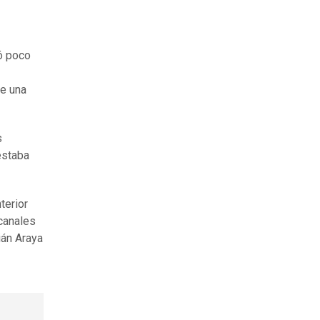
ó poco
de una
s
estaba
terior
 canales
ián Araya