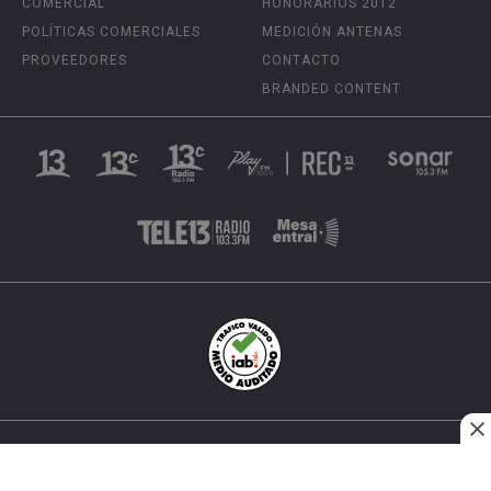
COMERCIAL
HONORARIOS 2012
POLÍTICAS COMERCIALES
MEDICIÓN ANTENAS
PROVEEDORES
CONTACTO
BRANDED CONTENT
INÉS MATTE URREJOLA #0848, SANTIAGO, CHILE
FONO (562) 2 251 4000 © TODOS LOS DERECHOS