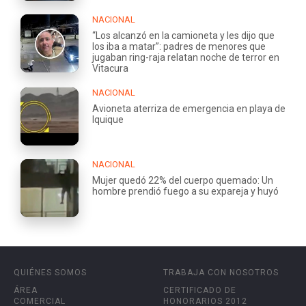
NACIONAL
“Los alcanzó en la camioneta y les dijo que
los iba a matar”: padres de menores que
jugaban ring-raja relatan noche de terror en
Vitacura
NACIONAL
Avioneta aterriza de emergencia en playa de
Iquique
NACIONAL
Mujer quedó 22% del cuerpo quemado: Un
hombre prendió fuego a su expareja y huyó
QUIÉNES SOMOS
TRABAJA CON NOSOTROS
ÁREA
CERTIFICADO DE
COMERCIAL
HONORARIOS 2012