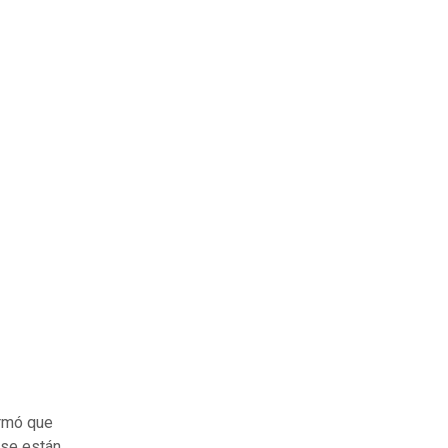
ormó que
 se están