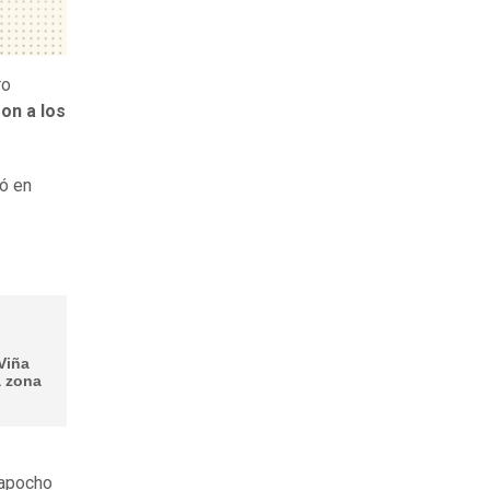
ro
on a los
ó en
Viña
a zona
Mapocho