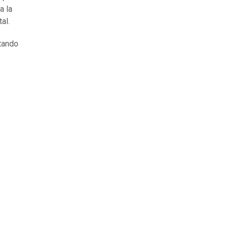
a la
al.
atando