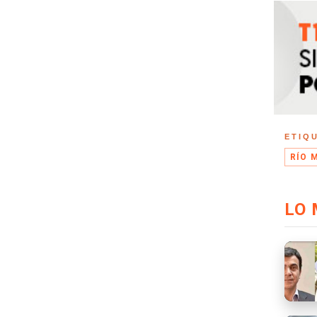
ETIQ
RÍO 
LO 