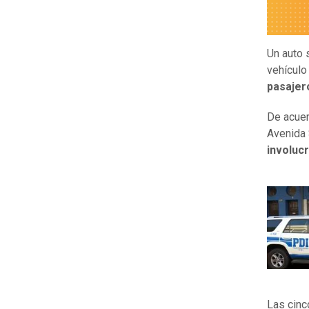
Un auto s
vehículo
pasajer
De acuer
Avenida 
involuc
Las cinc