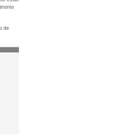
timonio
yo de