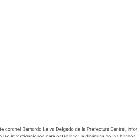
nte coronel Bernardo Leiva Delgado de la Prefectura Central, inf
e las investigaciones para establecer la dinámica de los hechos