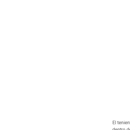
El tenie
dentro d