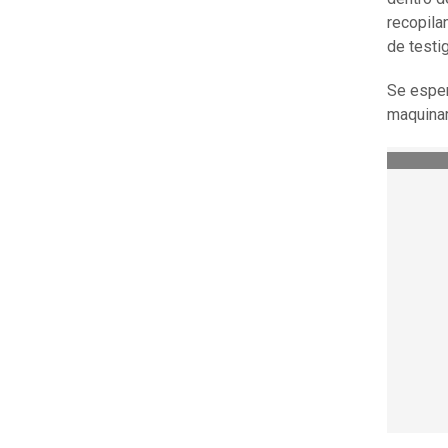
recopila
de testi
Se esper
maquinar