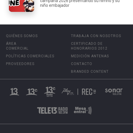
campaña 2026 presentando su himno y su
niño embajador
QUIÉNES SOMOS
TRABAJA CON NOSOTROS
ÁREA
CERTIFICADO DE
COMERCIAL
HONORARIOS 2012
POLÍTICAS COMERCIALES
MEDICIÓN ANTENAS
PROVEEDORES
CONTACTO
BRANDED CONTENT