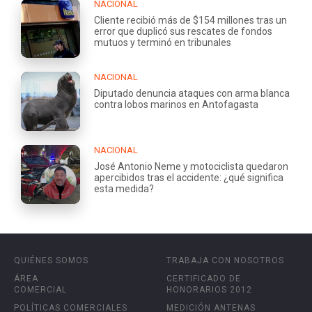
NACIONAL
Cliente recibió más de $154 millones tras un
error que duplicó sus rescates de fondos
mutuos y terminó en tribunales
NACIONAL
Diputado denuncia ataques con arma blanca
contra lobos marinos en Antofagasta
NACIONAL
José Antonio Neme y motociclista quedaron
apercibidos tras el accidente: ¿qué significa
esta medida?
QUIÉNES SOMOS
TRABAJA CON NOSOTROS
ÁREA
CERTIFICADO DE
COMERCIAL
HONORARIOS 2012
POLÍTICAS COMERCIALES
MEDICIÓN ANTENAS