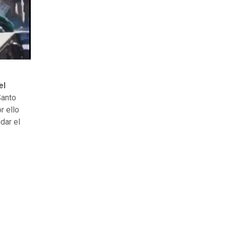
el
Santo
r ello
dar el