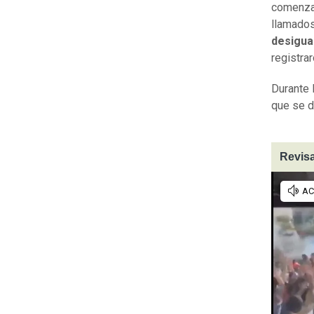
comenzar
llamados
desigua
registra
Durante 
que se d
Revisa