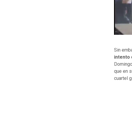
Sin emba
intento 
Domingo 
que en s
cuartel g