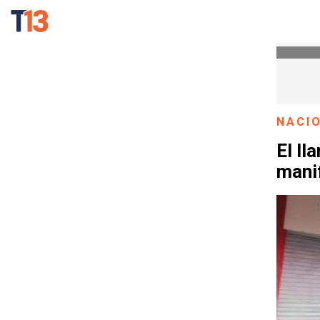
NACI
El l
mani