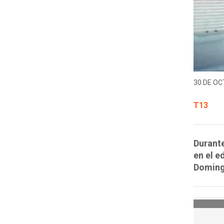
30 DE OC
T13
Durante
en el e
Doming