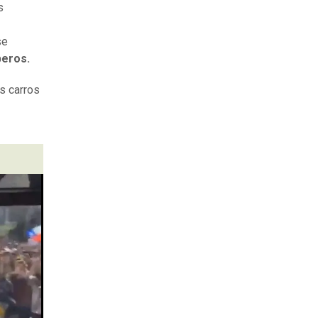
s
se
beros.
s carros