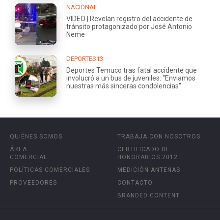
NACIONAL
VIDEO | Revelan registro del accidente de
tránsito protagonizado por José Antonio
Neme
DEPORTES13
Deportes Temuco tras fatal accidente que
involucró a un bus de juveniles: "Enviamos
nuestras más sinceras condolencias"
QUIÉNES SOMOS
TRABAJA CON NOSOTROS
ÁREA
CERTIFICADO DE
COMERCIAL
HONORARIOS 2012
POLÍTICAS COMERCIALES
MEDICIÓN ANTENAS
PROVEEDORES
CONTACTO
BRANDED CONTENT