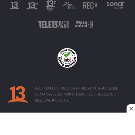
INÉS MATTE URREJOLA #0848, SANTIAGO, CHILE
FONO (562) 2 251 4000 © TODOS LOS DERECHOS
RESERVADOS. 13.CL