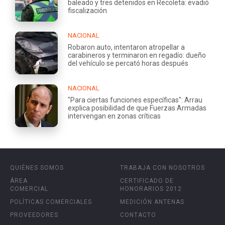
baleado y tres detenidos en Recoleta: evadió
fiscalización
NACIONAL
Robaron auto, intentaron atropellar a
carabineros y terminaron en regadío: dueño
del vehículo se percató horas después
NACIONAL
"Para ciertas funciones específicas": Arrau
explica posibilidad de que Fuerzas Armadas
intervengan en zonas críticas
QUIÉNES SOMOS
TRABAJA CON NOSOTROS
ÁREA
CERTIFICADO DE
COMERCIAL
HONORARIOS 2012
POLÍTICAS COMERCIALES
MEDICIÓN ANTENAS
PROVEEDORES
CONTACTO