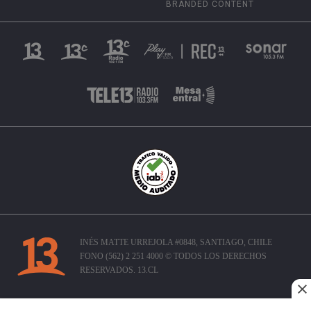
BRANDED CONTENT
INÉS MATTE URREJOLA #0848, SANTIAGO, CHILE
FONO (562) 2 251 4000 © TODOS LOS DERECHOS
RESERVADOS. 13.CL