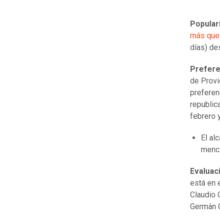
Popular
más que
días) de
Prefere
de Provi
preferen
republic
febrero 
El al
menc
Evaluaci
está en 
Claudio 
Germán C