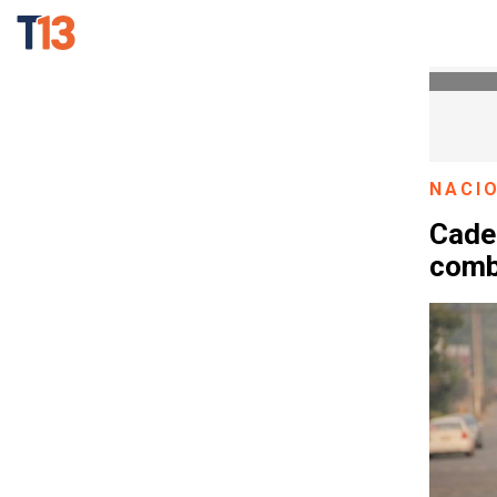
NACI
Cadem
comb