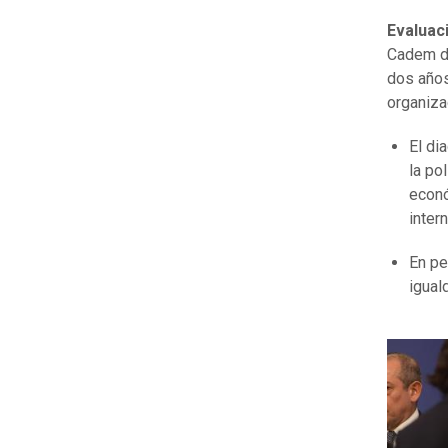
Evaluac
Cadem de
dos años
organiza
El di
la po
econó
inter
En pe
igual