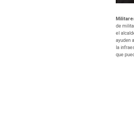
Militare
de milit
el alcal
ayuden a
la infra
que pued