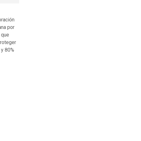
oración
ana por
 que
proteger
a y 80%