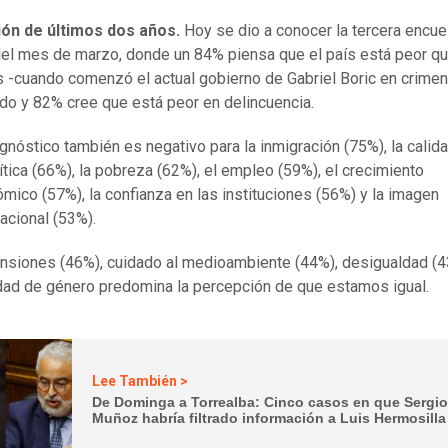
ión de últimos dos años.
Hoy se dio a conocer la tercera encue
l mes de marzo, donde un 84% piensa que el país está peor q
 -cuando comenzó el actual gobierno de Gabriel Boric en crimen
do y 82% cree que está peor en delincuencia.
agnóstico también es negativo para la inmigración (75%), la calid
lítica (66%), la pobreza (62%), el empleo (59%), el crecimiento
mico (57%), la confianza en las instituciones (56%) y la imagen
nacional (53%).
nsiones (46%), cuidado al medioambiente (44%), desigualdad (
dad de género predomina la percepción de que estamos igual.
Lee También >
De Dominga a Torrealba: Cinco casos en que Sergi
Muñoz habría filtrado información a Luis Hermosilla