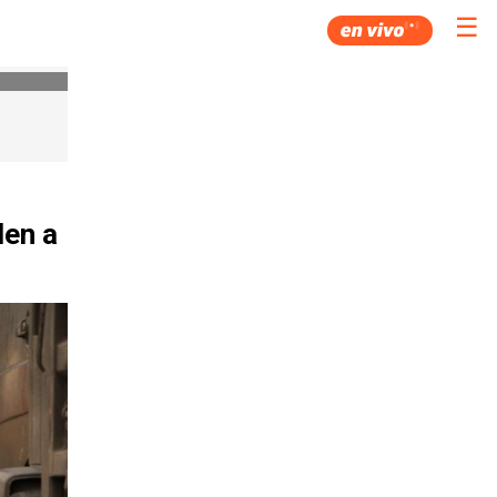
☰
den a