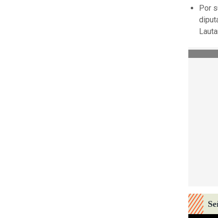
Por s
diput
Lauta
Se