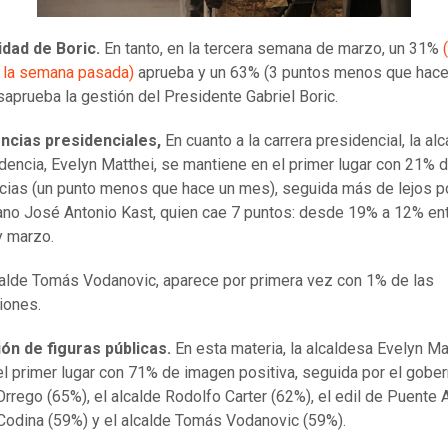
idad de Boric.
En tanto, en la tercera semana de marzo, un 31%
 la semana pasada)
aprueba y un 63% (3 puntos menos que hace
saprueba la gestión del Presidente Gabriel Boric.
ncias presidenciales,
En cuanto a la carrera presidencial, la al
dencia, Evelyn Matthei, se mantiene en el primer lugar con 21% d
cias (un punto menos que hace un mes), seguida más de lejos po
ano José Antonio Kast, quien cae 7 puntos: desde 19% a 12% en
y marzo.
calde Tomás Vodanovic, aparece por primera vez con 1% de las
iones.
ón de figuras públicas.
En esta materia, la alcaldesa Evelyn Ma
el primer lugar con 71% de imagen positiva, seguida por el gobe
Orrego (65%), el alcalde Rodolfo Carter (62%), el edil de Puente A
odina (59%) y el alcalde Tomás Vodanovic (59%).