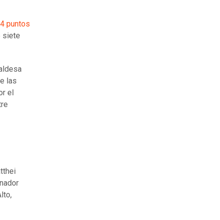
(4 puntos
 siete
caldesa
e las
r el
tre
tthei
rnador
lto,