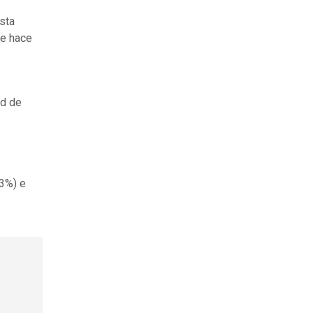
sta
ue hace
ad de
43%) e
o