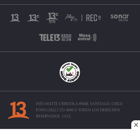
INÉS MATTE URREJOLA #0848, SANTIAGO, CHILE
FONO (562) 2 251 4000 © TODOS LOS DERECHOS
RESERVADOS. 13.CL