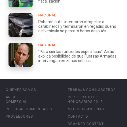
fiscalización
NACIONAL
Robaron auto, intentaron atropellar a
carabineros y terminaron en regadío: dueño
del vehículo se percató horas después
NACIONAL
"Para ciertas funciones específicas": Arrau
explica posibilidad de que Fuerzas Armadas
intervengan en zonas críticas
QUIÉNES SOMOS
TRABAJA CON NOSOTROS
ÁREA
CERTIFICADO DE
COMERCIAL
HONORARIOS 2012
POLÍTICAS COMERCIALES
MEDICIÓN ANTENAS
PROVEEDORES
CONTACTO
BRANDED CONTENT