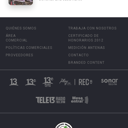
QUIÉNES SOMOS
TRABAJA CON NOSOTROS
ÁREA
CERTIFICADO DE
COMERCIAL
HONORARIOS 2012
POLÍTICAS COMERCIALES
MEDICIÓN ANTENAS
PROVEEDORES
CONTACTO
BRANDED CONTENT