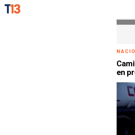
NACI
Camio
en pr