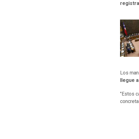
registra
Los mani
llegue 
"Estos c
concreta