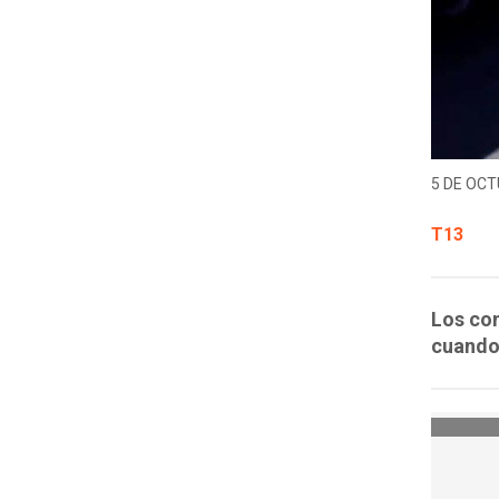
5 DE OCT
T13
Los con
cuando 