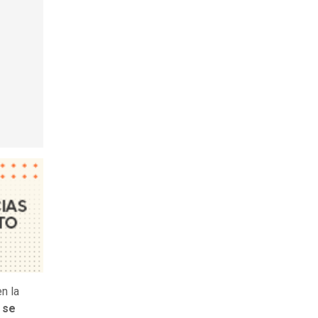
en la
 se