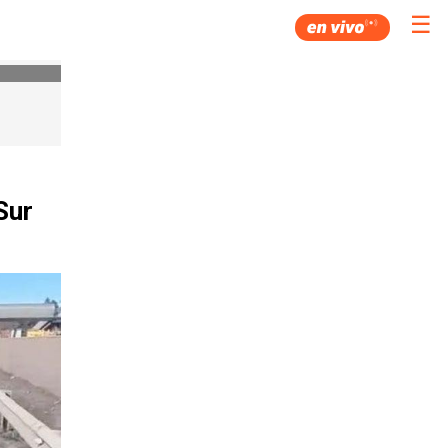
☰
Sur