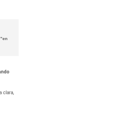
 "en
ando
 clara,