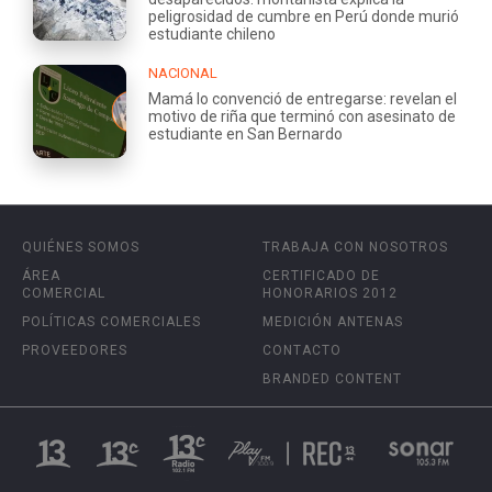
peligrosidad de cumbre en Perú donde murió
estudiante chileno
NACIONAL
Mamá lo convenció de entregarse: revelan el
motivo de riña que terminó con asesinato de
estudiante en San Bernardo
QUIÉNES SOMOS
TRABAJA CON NOSOTROS
ÁREA
CERTIFICADO DE
COMERCIAL
HONORARIOS 2012
POLÍTICAS COMERCIALES
MEDICIÓN ANTENAS
PROVEEDORES
CONTACTO
BRANDED CONTENT