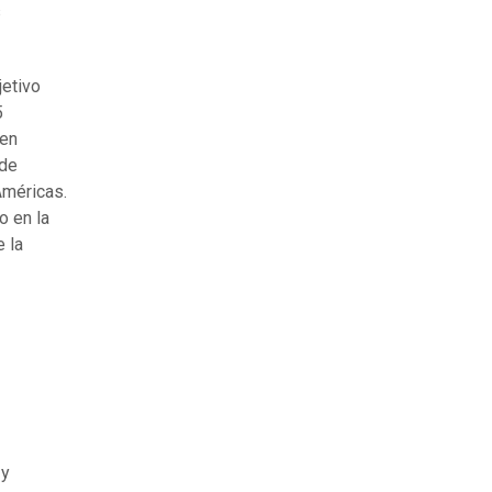
s
jetivo
5
 en
 de
Américas.
o en la
 la
 y