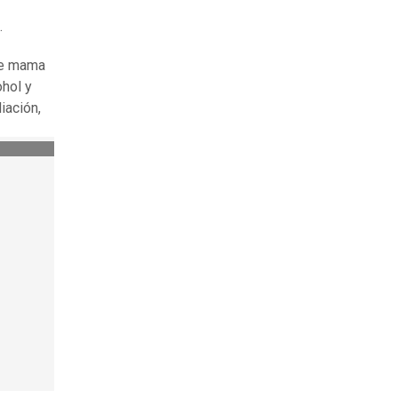
.
de mama
hol y
iación,