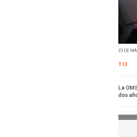
23 DE MA
T13
La OMS
dos año