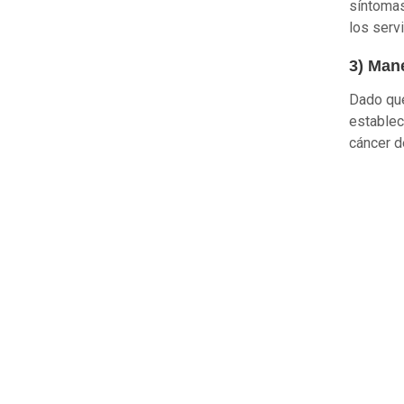
síntomas
los serv
3) Man
Dado que
establec
cáncer 