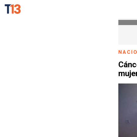
NACI
Cánc
mujer