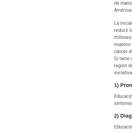
de mama,
América
La Inici
reducir 
millones
mujeres 
cáncer d
Si tiene
región d
iniciativ
1) Pro
Educació
síntomas
2) Dia
Educació