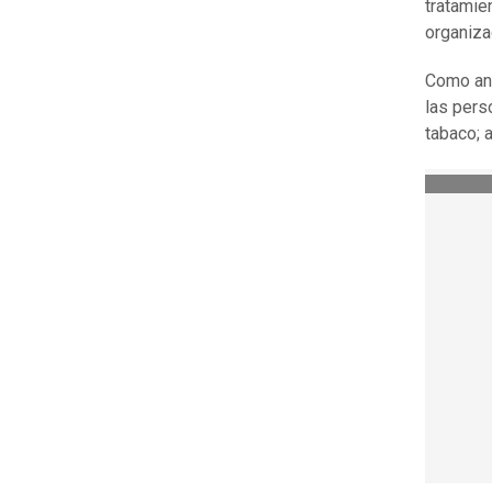
tratamie
organiza
Como ant
las pers
tabaco; 