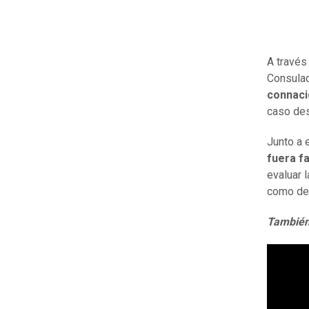
A través
Consula
connaci
caso des
Junto a 
fuera f
evaluar 
como de
También 