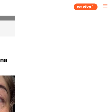
☰
ena