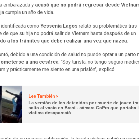
ra embarazada y
acusó que no podrá regresar desde Vietna
ija cumpla un año de vida.
 identificada como
Yessenia Lagos
relató su problemática tras
e de que su hija no podrá salir de Vietnam hasta después de un
do a los trámites que debe realizar una vez que nazca
.
ntó, debido a una condición de salud no puede optar a un parto 
someterse a una cesárea
. "Soy turista, no tengo seguro médic
am y prácticamente me siento en una prisión", explicó
Lee También >
La versión de los detenidos por muerte de joven tra
salto al vacío en Brasil: cámara GoPro que portaba 
víctima desapareció
pués de su primera publicación, la turista chilena subió un nuev