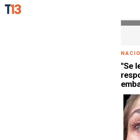
NACI
"Se l
respo
emba