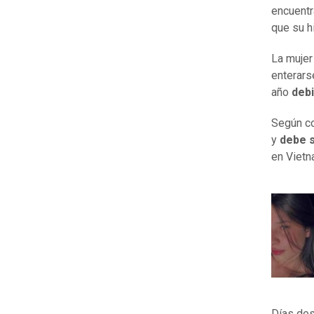
encuent
que su h
La mujer
enterars
año
debi
Según co
y
debe 
en Vietn
Días des