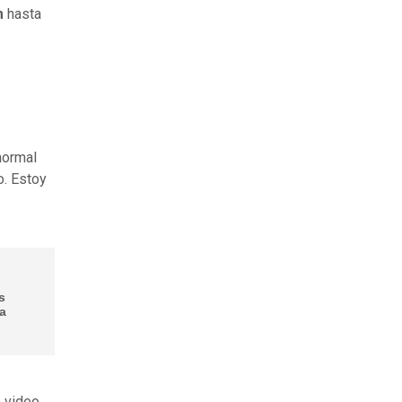
m
hasta
normal
o. Estoy
s
la
o video