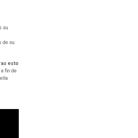
s su
s de su
ras esto
e
a fin de
ella