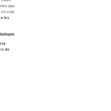
iones que
, mi visa
 a los
Vietnam
ista
ro de