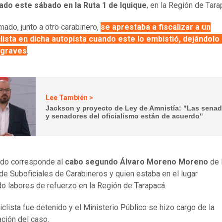
ado este sábado en la Ruta 1 de Iquique
, en la Región de Tar
mado, junto a otro carabinero,
se aprestaba a fiscalizar a un
lista en dicha autopista cuando este lo embistió, dejándolo
 graves
.
Lee También >
Jackson y proyecto de Ley de Amnistía: "Las sena
y senadores del oficialismo están de acuerdo"
ado corresponde al
cabo segundo Álvaro Moreno Moreno
de 
de Suboficiales de Carabineros y quien estaba en el lugar
do labores de refuerzo en la Región de Tarapacá.
iclista fue detenido y el Ministerio Público se hizo cargo de la
ación del caso.