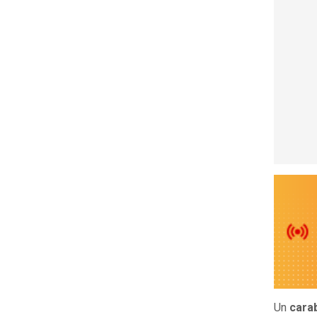
Un
carab