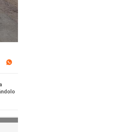
a
jándolo