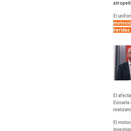
atropell
El unifor
motocic
heridas
El afect
Escuela 
realizan
El motoc
investig