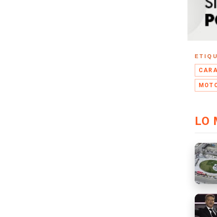
ETIQ
CARA
MOTO
LO 