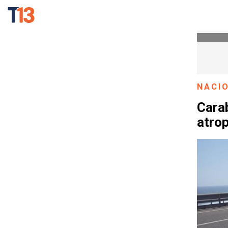
NACI
Carab
atrop