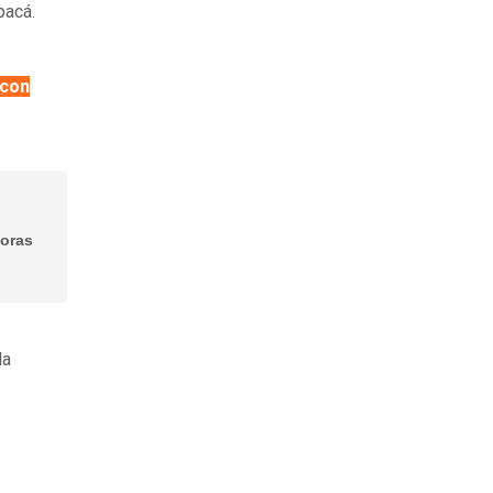
apacá.
 con
doras
la