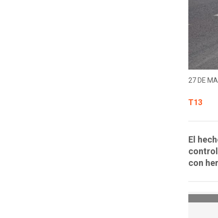
27 DE MA
T13
El hech
control
con her