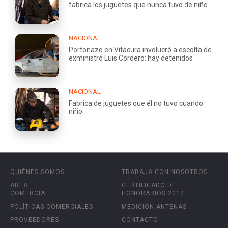
fabrica los juguetes que nunca tuvo de niño
NACIONAL
Portonazo en Vitacura involucró a escolta de
exministro Luis Cordero: hay detenidos
NACIONAL
Fabrica de juguetes que él no tuvo cuando
niño
QUIÉNES SOMOS
TRABAJA CON NOSOTROS
ÁREA
CERTIFICADO DE
COMERCIAL
HONORARIOS 2012
POLÍTICAS COMERCIALES
MEDICIÓN ANTENAS
PROVEEDORES
CONTACTO