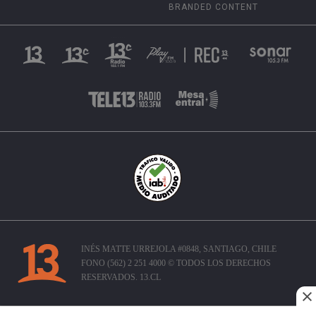
BRANDED CONTENT
INÉS MATTE URREJOLA #0848, SANTIAGO, CHILE
FONO (562) 2 251 4000 © TODOS LOS DERECHOS
RESERVADOS. 13.CL