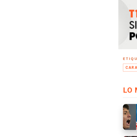
ETIQ
CARA
LO 