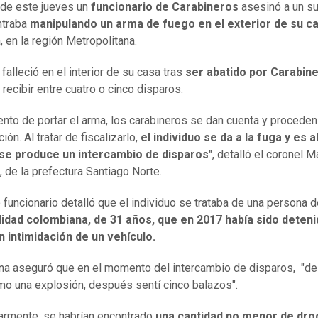
 de este jueves un
funcionario de Carabineros
asesinó a un su
traba
manipulando un arma de fuego en el exterior de su c
, en la región Metropolitana.
 falleció en el interior de su casa tras
ser abatido por Carabin
 recibir entre cuatro o cinco disparos.
nto de portar el arma, los carabineros se dan cuenta y proceden
ción. Al tratar de fiscalizarlo,
el individuo se da a la fuga y es a
se produce un intercambio de disparos
", detalló el coronel 
 de la prefectura Santiago Norte.
o funcionario detalló que el individuo se trataba de una persona 
lidad colombiana, de 31 años, que en 2017 había sido deteni
n intimidación de un vehículo.
na aseguró que en el momento del intercambio de disparos, "de
mo una explosión, después sentí cinco balazos".
armente, se habrían encontrado
una cantidad no menor de dro