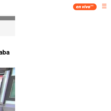
☰
taba