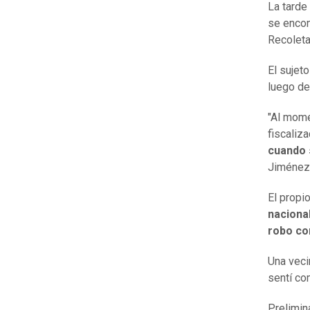
La tarde
se encon
Recoleta
El sujeto
luego de
"Al mome
fiscaliza
cuando 
Jiménez,
El propi
naciona
robo co
Una veci
sentí co
Prelimin