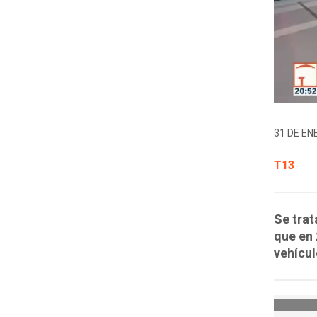
31 DE EN
T13
Se trat
que en 
vehícul