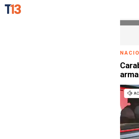
NACI
Carab
arma 