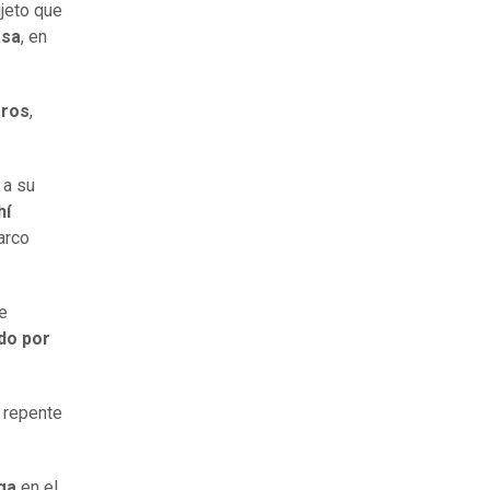
jeto que
asa
, en
eros
,
 a su
hí
Marco
de
do por
 repente
ga
en el