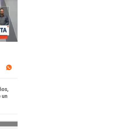
ños,
e un