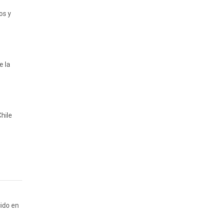
os y
e la
Chile
ido en