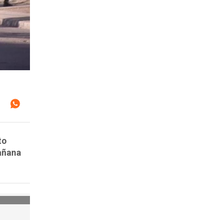
to
añana