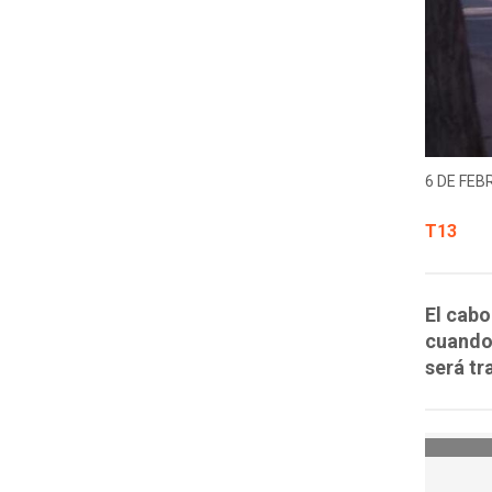
6 DE FEB
T13
El cabo
cuando
será tr