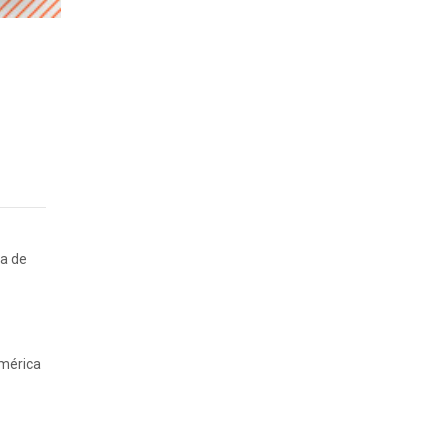
ca de
América