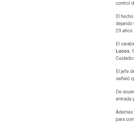
control 
El hecho
dejando 
29 años
El carab
Lucos.
S
Cuidados
El jefe 
señaló q
De acuerd
entrada y
Además s
para com