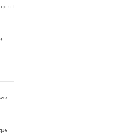
o por el
se
tuvo
 que