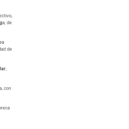
ectivo,
eg
a, de
os
dad de
lar
,
a, con
preca