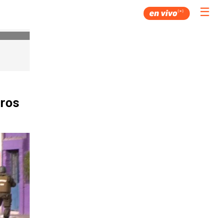
☰
aros