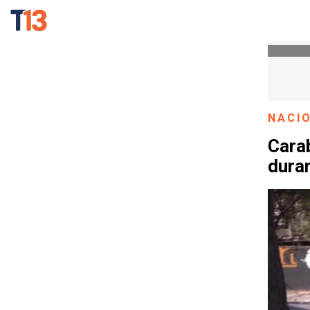
NACI
Carab
duran