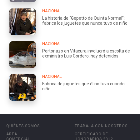
NACIONAL
La historia de “Gepetto de Quinta Normal”:
fabrica los juguetes que nunca tuvo de niño
NACIONAL
Portonazo en Vitacura involucró a escolta de
exministro Luis Cordero: hay detenidos
NACIONAL
Fabrica de juguetes que él no tuvo cuando
niño
QUIÉNES SOMOS
TRABAJA CON NOSOTROS
ÁREA
CERTIFICADO DE
COMERCIAL
HONORARIOS 2012