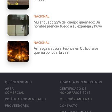
Iquique
NACIONAL
Mujer quedó 22% del cuerpo quemado: Un
hombre prendió fuego a su expareja y huyó
NACIONAL
Arriesga clausura: Fábrica en Quilicura se
quema por cuarta vez
QUIÉNES SOMOS
TRABAJA CON NOSOTROS
ÁREA
CERTIFICADO DE
COMERCIAL
HONORARIOS 2012
POLÍTICAS COMERCIALES
MEDICIÓN ANTENAS
PROVEEDORES
CONTACTO