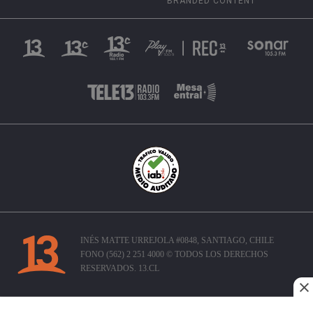
BRANDED CONTENT
INÉS MATTE URREJOLA #0848, SANTIAGO, CHILE
FONO (562) 2 251 4000 © TODOS LOS DERECHOS
RESERVADOS. 13.CL