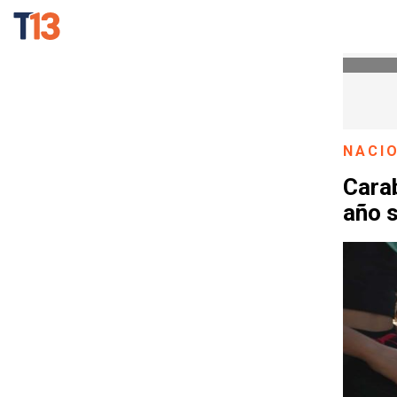
NACI
Cara
año s