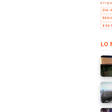
ETIQ
DÍA 
REGI
8 DE
LO 