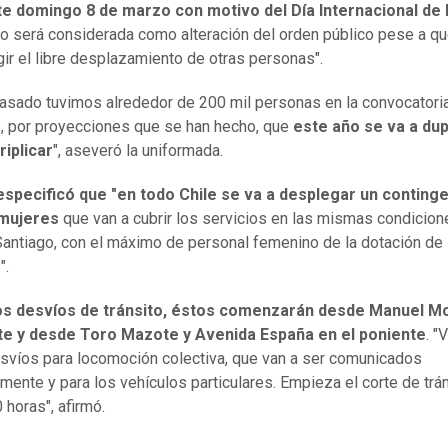
te domingo 8 de marzo con motivo del Día Internacional de 
no será considerada como alteración del orden público pese a qu
ngir el libre desplazamiento de otras personas".
pasado tuvimos alrededor de 200 mil personas en la convocatori
 por proyecciones que se han hecho, que
este año se va a dup
riplicar
", aseveró la uniformada.
especificó que "en todo Chile se va a desplegar un conting
 mujeres
que van a cubrir los servicios en las mismas condicio
Santiago, con el máximo de personal femenino de la dotación de
".
os desvíos de tránsito, éstos comenzarán desde Manuel Mo
nte y desde Toro Mazote y Avenida España en el poniente
. "
svíos para locomoción colectiva, que van a ser comunicados
mente y para los vehículos particulares. Empieza el corte de trán
 horas", afirmó.