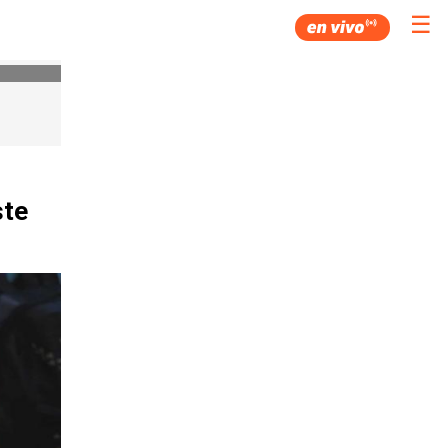
☰
ste