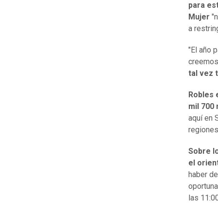
para es
Mujer
"
a restri
"El año 
creemos,
tal vez t
Robles 
mil 700
aquí en 
regiones
Sobre l
el orie
haber de
oportuna
las 11:00