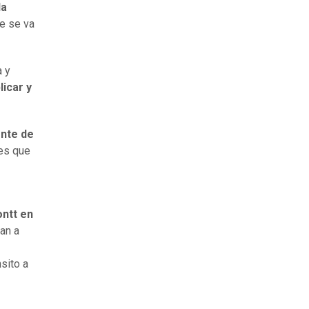
la
e se va
a y
licar y
ente de
nes que
ntt en
Van a
sito a