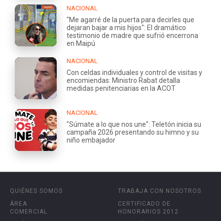
NACIONAL
"Me agarré de la puerta para decirles que
dejaran bajar a mis hijos": El dramático
testimonio de madre que sufrió encerrona
en Maipú
NACIONAL
Con celdas individuales y control de visitas y
encomiendas: Ministro Rabat detalla
medidas penitenciarias en la ACOT
NACIONAL
"Súmate a lo que nos une": Teletón inicia su
campaña 2026 presentando su himno y su
niño embajador
QUIÉNES SOMOS
TRABAJA CON NOSOTROS
ÁREA
CERTIFICADO DE
COMERCIAL
HONORARIOS 2012