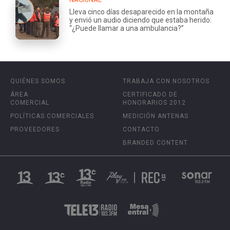
Lleva cinco días desaparecido en la montaña
y envió un audio diciendo que estaba herido:
“¿Puede llamar a una ambulancia?”
QUIÉNES SOMOS
TRABAJA CON NOSOTROS
ÁREA
CERTIFICADO DE
COMERCIAL
HONORARIOS 2012
POLÍTICAS COMERCIALES
MEDICIÓN ANTENAS
PROVEEDORES
CONTACTO
BRANDED CONTENT