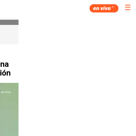
☰
gna
ción