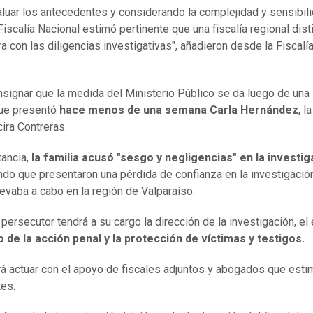
aluar los antecedentes y considerando la complejidad y sensibil
Fiscalía Nacional estimó pertinente que una fiscalía regional dist
ra con las diligencias investigativas", añadieron desde la Fiscalí
.
signar que la medida del Ministerio Público se da luego de una 
que presentó
hace menos de una semana Carla Hernández
, l
cira Contreras.
tancia,
la familia acusó "sesgo y negligencias"
en la investig
do que presentaron una pérdida de confianza en la investigació
levaba a cabo en la región de Valparaíso.
 persecutor tendrá a su cargo la dirección de la investigación, el
o de la acción penal y la protección de víctimas y testigos.
rá actuar con el apoyo de fiscales adjuntos y abogados que esti
tes.