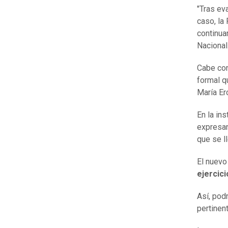
"Tras ev
caso, la 
continua
Nacional
Cabe con
formal 
María Er
En la ins
expresan
que se l
El nuevo
ejercici
Así, pod
pertinen