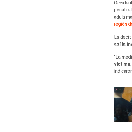
Occiden
penal re
adula ma
región d
La decis
así la i
"La med
víctima
indicaro