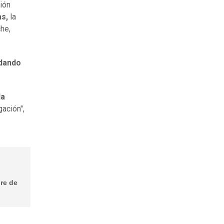
ción
as,
la
he,
adando
la
gación",
dre de