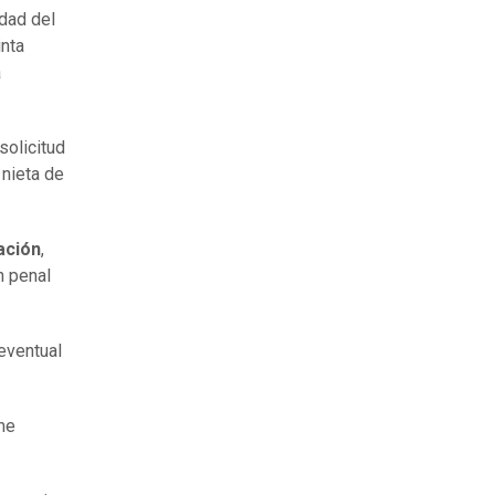
idad del
inta
a
solicitud
a nieta de
ación
,
n penal
 eventual
me