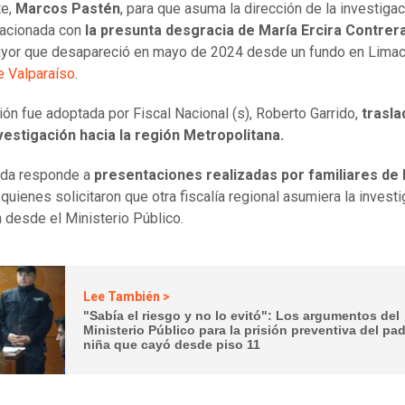
te,
Marcos Pastén
, para que asuma la dirección de la investiga
lacionada con
la presunta desgracia de María Ercira Contrer
yor que desapareció en mayo de 2024 desde un fundo en Limac
e Valparaíso
.
ión fue adoptada por Fiscal Nacional (s), Roberto Garrido,
trasl
nvestigación hacia la región Metropolitana.
ida responde a
presentaciones realizadas por familiares de 
, quienes solicitaron que otra fiscalía regional asumiera la investi
n desde el Ministerio Público.
Lee También >
"Sabía el riesgo y no lo evitó": Los argumentos del
Ministerio Público para la prisión preventiva del pa
niña que cayó desde piso 11