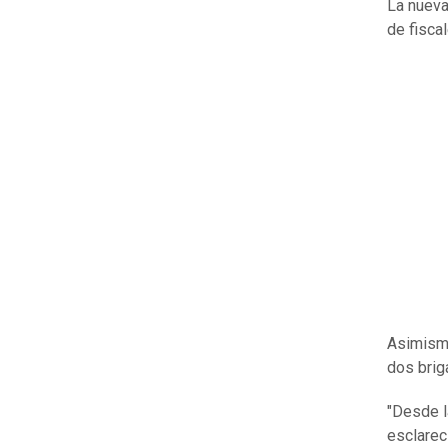
La nueva
de fisca
Asimismo
dos brig
"Desde l
esclarec