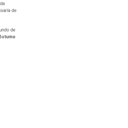
 de
saría de
iundo de
póstumo