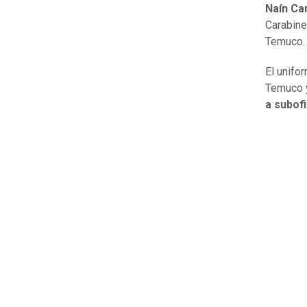
Naín Ca
Carabin
Temuco
El unifo
Temuco
a subof