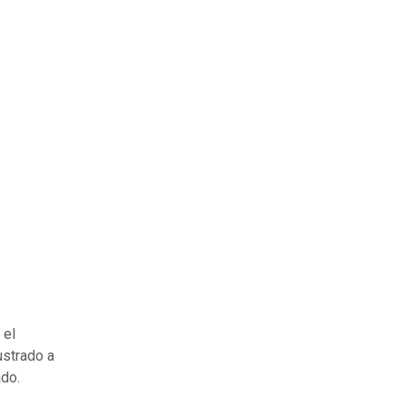
 el
ustrado a
ado.